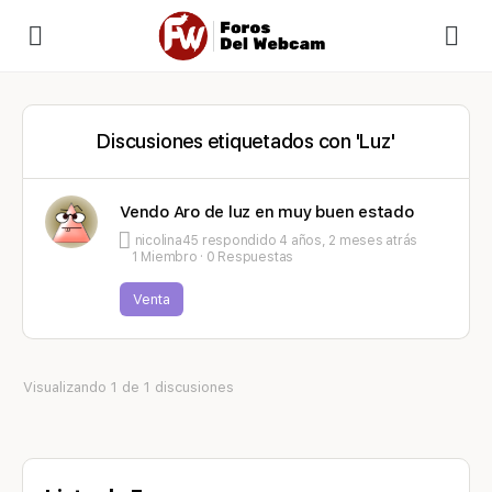
Discusiones etiquetados con 'Luz'
Vendo Aro de luz en muy buen estado
nicolina45
respondido
4 años, 2 meses atrás
1 Miembro
·
0 Respuestas
Venta
Visualizando 1 de 1 discusiones