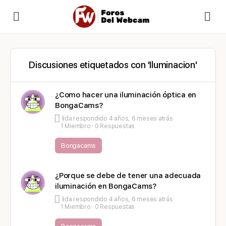
Discusiones etiquetados con 'Iluminacion'
¿Como hacer una iluminación óptica en
BongaCams?
lida
respondido
4 años, 6 meses atrás
1 Miembro
·
0 Respuestas
Bongacams
¿Porque se debe de tener una adecuada
iluminación en BongaCams?
lida
respondido
4 años, 6 meses atrás
1 Miembro
·
0 Respuestas