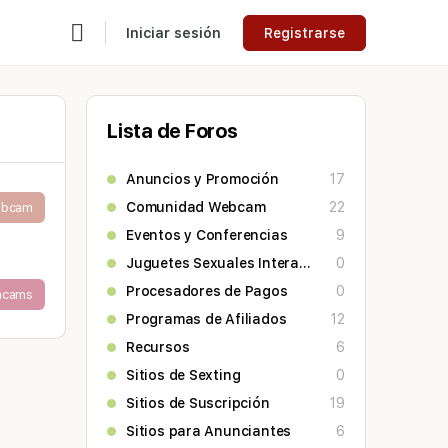
Iniciar sesión
Registrarse
Lista de Foros
Anuncios y Promoción
17
Comunidad Webcam
22
ebcam
Eventos y Conferencias
9
Juguetes Sexuales Interactivos
0
Procesadores de Pagos
0
acams
Programas de Afiliados
12
Recursos
6
Sitios de Sexting
0
Sitios de Suscripción
19
Sitios para Anunciantes
6