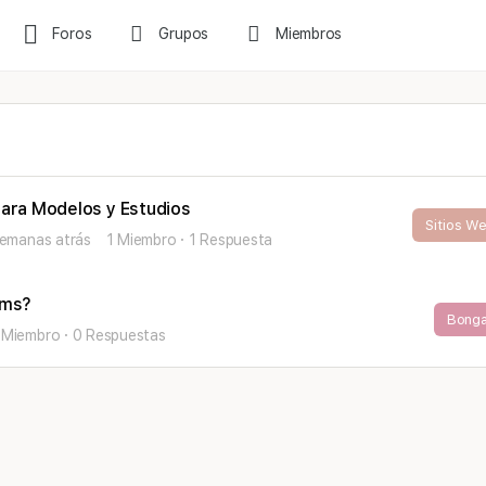
Foros
Grupos
Miembros
 para Modelos y Estudios
Sitios W
semanas atrás
1 Miembro
·
1 Respuesta
ams?
Bong
 Miembro
·
0 Respuestas