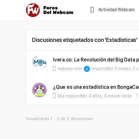
Actividad Webcam
Discusiones etiquetados con 'Estadisticas'
Ivera.co: La Revolución del Big Data
majuerp-crm
respondido
5 meses, 2 
¿Que es una estadística en BongaC
lida
respondido
4 años, 6 meses atrás
1
Visualizando 1 - 2 de 2 discusiones