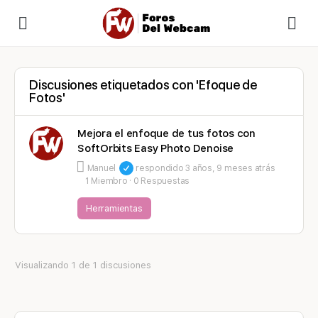
Discusiones etiquetados con 'Efoque de
Fotos'
Mejora el enfoque de tus fotos con
SoftOrbits Easy Photo Denoise
Manuel
respondido
3 años, 9 meses atrás
1 Miembro
·
0 Respuestas
Herramientas
Visualizando 1 de 1 discusiones