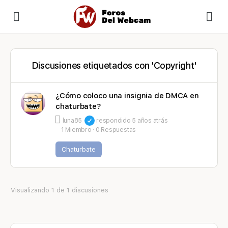
Discusiones etiquetados con 'Copyright'
¿Cómo coloco una insignia de DMCA en
chaturbate?
luna85
respondido
5 años atrás
1 Miembro
·
0 Respuestas
Chaturbate
Visualizando 1 de 1 discusiones