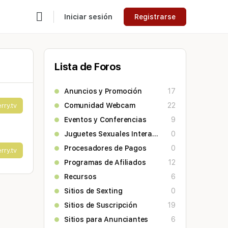
Iniciar sesión
Registrarse
Lista de Foros
Anuncios y Promoción
17
Comunidad Webcam
22
rry.tv
Eventos y Conferencias
9
Juguetes Sexuales Interactivos
0
Procesadores de Pagos
0
rry.tv
Programas de Afiliados
12
Recursos
6
Sitios de Sexting
0
Sitios de Suscripción
19
Sitios para Anunciantes
6