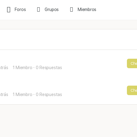
Foros
Grupos
Miembros
Che
atrás
1 Miembro
·
0 Respuestas
Che
atrás
1 Miembro
·
0 Respuestas