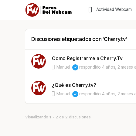
Actividad Webcam
Discusiones etiquetados con 'Cherry.tv'
Como Registrarme a Cherry.Tv
Manuel
respondido
4 años, 2 meses 
¿Qué es Cherry.tv?
Manuel
respondido
4 años, 2 meses 
Visualizando 1 - 2 de 2 discusiones