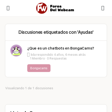
Discusiones etiquetados con 'Ayudas'
¿Que es un chatbots en BongaCams?
lida
respondido
4 años, 6 meses atrás
1 Miembro
·
0 Respuestas
Bongacams
Visualizando 1 de 1 discusiones