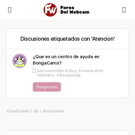
Discusiones etiquetados con 'Atencion'
¿Que es un centro de ayuda en
BongaCams?
lida
respondido
4 años, 6 meses atrás
1 Miembro
·
0 Respuestas
Bongacams
Visualizando 1 de 1 discusiones