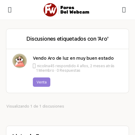
Discusiones etiquetados con 'Aro'
Vendo Aro de luz en muy buen estado
nicolina45
respondido
4 años, 2 meses atrás
1 Miembro
·
0 Respuestas
Venta
Visualizando 1 de 1 discusiones