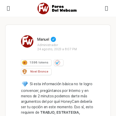
Manuel
Administrador
24 agosto, 2023 a 8:07 PM
1.598
tokens
Nivel Bronce
Si esta información básica no te logro
convencer, pregúntanos por Interno y en
menos de 2 minutos podemos darte más
argumentos del por qué HoneyCam debería
ser tu opción en este momento. Eso sí, esto
requiere de
TRABJO, ESTRATEGIA,