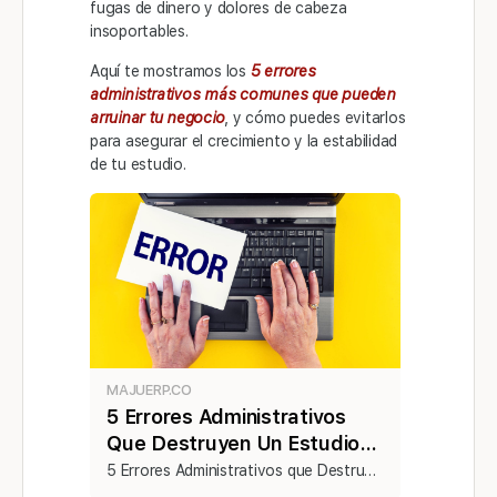
fugas de dinero y dolores de cabeza
insoportables.
Aquí te mostramos los
5 errores
administrativos más comunes que pueden
arruinar tu negocio
, y cómo puedes evitarlos
para asegurar el crecimiento y la estabilidad
de tu estudio.
MAJUERP.CO
5 Errores Administrativos
Que Destruyen Un Estudio
Webcam - MaJu ERP-CRM
5 Errores Administrativos que Destruyen un Estudio Webcam y Cómo Evitarlos El negocio del modelaje webcam promete libertad financiera y una alta rentabilidad. Sin embargo, detrás de cada historia de éxito hay un pilar fundamental que muchos dueños de estudios …