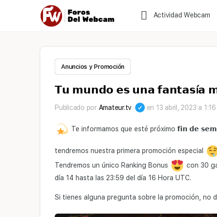
Actividad Webcam
Anuncios y Promoción
𝗧𝘂 𝗺𝘂𝗻𝗱𝗼 𝗲𝘀 𝘂𝗻𝗮 𝗳𝗮𝗻𝘁𝗮𝘀í𝗮 
Publicado por
Amateur.tv
en 13 abril, 2023 a 1:1
Te informamos que esté próximo 𝗳𝗶𝗻 𝗱𝗲 𝘀𝗲𝗺𝗮𝗻𝗮 
tendremos nuestra primera promoción especial
Tendremos un único Ranking Bonus
con 30 g
día 14 hasta las 23:59 del día 16 Hora UTC.
Si tienes alguna pregunta sobre la promoción, no 