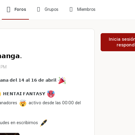
Foros
Grupos
Miembros
Inicia sesió
respond
𝗮𝗻𝗴𝗮.
6 PM
𝗲𝗹 𝟭𝟰 𝗮𝗹 𝟭𝟲 𝗱𝗲 𝗮𝗯𝗿𝗶𝗹
𝗛𝗘𝗡𝗧𝗔𝗜 𝗙𝗔𝗡𝗧𝗔𝗦𝗬
anadores
activo desde las 00:00 del
dudes en escribirnos